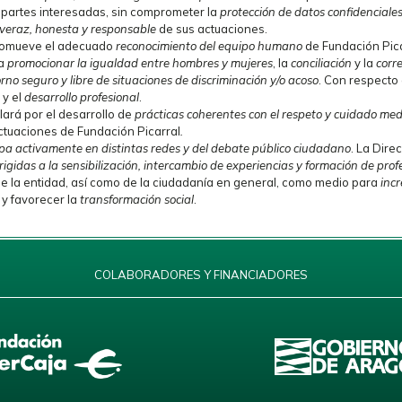
 partes interesadas, sin comprometer la
protección de datos confidenciale
veraz, honesta y responsable
de sus actuaciones.
romueve el adecuado
reconocimiento del equipo humano
de Fundación Pica
 a
promocionar la igualdad entre hombres y mujeres
, la
conciliación
y la
corr
rno seguro y libre de situaciones de discriminación y/o acoso
. Con respecto 
y el
desarrollo profesional
.
ará por el desarrollo de
prácticas coherentes con el respeto y cuidado me
ctuaciones de Fundación Picarral
.
ipa activamente en distintas redes y del debate público ciudadano
. La Dire
rigidas a la sensibilización, intercambio de experiencias y formación de prof
e la entidad, así como de la ciudadanía en general, como medio para
incr
 y favorecer la
transformación social
.
COLABORADORES Y FINANCIADORES