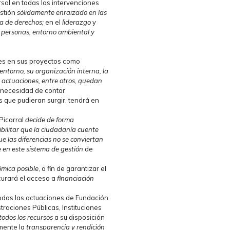
rsal en todas las intervenciones
estión
sólidamente enraizado en las
va de derechos;
en el
liderazgo
y
 personas, entorno ambiental y
es en sus proyectos como
 entorno, su organización interna, la
s actuaciones, entre otros, quedan
 necesidad de contar
 que pudieran surgir, tendrá en
Picarral
decide de forma
ibilitar que la ciudadanía cuente
ue las diferencias no se conviertan
e en este sistema de gestión
de
mica posible
, a fin de garantizar el
ocurará el acceso a
financiación
odas las actuaciones de Fundación
raciones Públicas, Instituciones
todos los recursos
a su disposición
mente la
transparencia y rendición